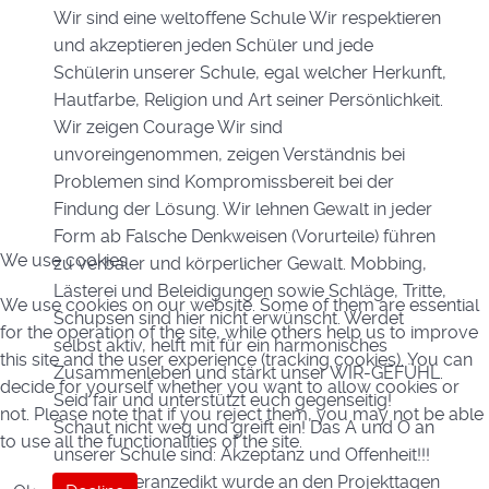
Wir sind eine weltoffene Schule Wir respektieren
und akzeptieren jeden Schüler und jede
Schülerin unserer Schule, egal welcher Herkunft,
Hautfarbe, Religion und Art seiner Persönlichkeit.
Wir zeigen Courage Wir sind
unvoreingenommen, zeigen Verständnis bei
Problemen sind Kompromissbereit bei der
Findung der Lösung. Wir lehnen Gewalt in jeder
Form ab Falsche Denkweisen (Vorurteile) führen
We use cookies
zu verbaler und körperlicher Gewalt. Mobbing,
Lästerei und Beleidigungen sowie Schläge, Tritte,
We use cookies on our website. Some of them are essential
Schupsen sind hier nicht erwünscht. Werdet
for the operation of the site, while others help us to improve
selbst aktiv, helft mit für ein harmonisches
this site and the user experience (tracking cookies). You can
Zusammenleben und stärkt unser WIR-GEFÜHL.
decide for yourself whether you want to allow cookies or
Seid fair und unterstützt euch gegenseitig!
not. Please note that if you reject them, you may not be able
Schaut nicht weg und greift ein! Das A und O an
to use all the functionalities of the site.
unserer Schule sind: Akzeptanz und Offenheit!!!
Dieses Toleranzedikt wurde an den Projekttagen