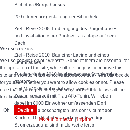
Bibliothek/Bürgerhauses
2007: Innenausgestaltung der Bibliothek
Ziel - Reise 2008: Endfertigung des Bürgerhauses
und Installation einer Photovoltaikanlage auf dem
Dach
We use cookies
Ziel - Reise 2010: Bau einer Latrine und eines
We use cookies on our website. Some of them are essential for
Lehmhauses
the operation of the site, while others help us to improve this
Für den Herbst 2010 ist eine nächste Schülerreise
site and the user experience (tracking cookies). You can decide
geplant.
for yourself whether you want to allow cookies or not. Please
Seit Mai 2006 verbindet uns eine enge
note that if you reject them, you may not be able to use all the
Zusammenarbeit mit Frau Affo-Tenin. Wir leben
functionalities of the site.
dabei im 8000 Einwohner umfassenden Dorf
Ok
Decline
Balanka und beschäftigten uns sehr viel mit den
Kindern. Die Bibliothek und die notwendige
More information
|
Imprint
Stromerzeugung sind mittlerweile fertig.