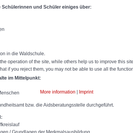
e Schülerinnen und Schüler einiges über:
en
on in die Waldschule.
e operation of the site, while others help us to improve this si
t if you reject them, you may not be able to use all the functional
lte im Mittelpunkt:
More information
|
Imprint
 Menschen
undheitsamt bzw. die Aidsberatungsstelle durchgeführt.
d:
fkreislauf
lagen / Grundlagen der Merkmalsausbildung