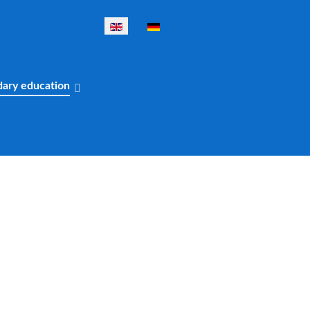
Select your language
dary education