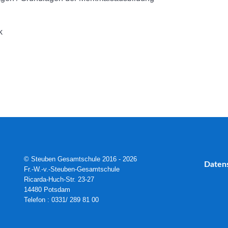
k
© Steuben Gesamtschule 2016 - 2026
Daten
Fr.-W.-v.-Steuben-Gesamtschule
Ricarda-Huch-Str. 23-27
14480 Potsdam
Telefon : 0331/ 289 81 00