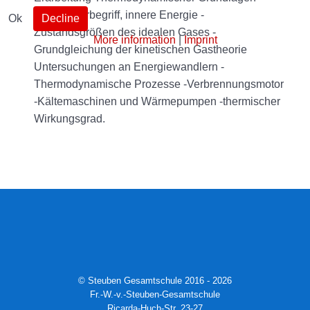
Temperaturbegriff, innere Energie -
Ok
Decline
Zustandsgrößen des idealen Gases -
More information
|
Imprint
Grundgleichung der kinetischen Gastheorie
Untersuchungen an Energiewandlern -
Thermodynamische Prozesse -Verbrennungsmotor
-Kältemaschinen und Wärmepumpen -thermischer
Wirkungsgrad.
© Steuben Gesamtschule 2016 - 2026
Fr.-W.-v.-Steuben-Gesamtschule
Ricarda-Huch-Str. 23-27