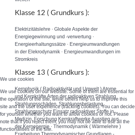
Klasse 12 ( Grundkurs ):
Elektrizitätslehre · Globale Aspekte der
Energiegewinnung und -verwertung ·
Energieerhaltungssätze · Energieumwandlungen
in der Elekrodynamik · Energieumwandlungen im
Stromkreis
Klasse 13 ( Grundkurs ):
We use cookies
Kernphysik ( Radioaktivität und Umwelt ) Atome
We use cookies on our website. Some of them are essential for
und Kernkräfte Arten der radioaktiven Strahlung
the operation of the site, while others help us to improve this
Strahlungsschäden, Strahlungsbelastung,
site and the user experience (tracking cookies). You can decide
Strahlungsschutz Einsatz radioaktiver Stoffe in
for yourself whether you want to allow cookies or not. Please
Medizin, Forschung Kernkraftwerke Ausstieg aus
note that if you reject them, you may not be able to use all the
der Kernenergie · Thermodynamik ( Wärmelehre )
functionalities of the site.
Erarbeitung Thermodynamischer Grundlagen -