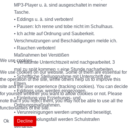
MP3-Player u. ä. sind ausgeschaltet in meiner
Tasche.
• Eddings u. ä. sind verboten!
• Pausen: Ich renne und tobe nicht im Schulhaus.
• Ich achte auf Ordnung und Sauberkeit.
Verschmutzungen und Beschädigungen melde ich.
• Rauchen verboten!
Maßnahmen bei Verstößen
We use cookies
• Versäumte Unterrichtszeit wird nachgearbeitet. 3
mal zu spät kommen = eine Stunde nacharbeiten.
We use cookies on our website. Some of them are essential for
• Schriftliche Stellungnahme mit Unterschrift der
the operation of the site, while others help us to improve this
Eltern.
site and the user experience (tracking cookies). You can decide
• Eddings usw. werden eingezogen.
for yourself whether you want to allow cookies or not. Please
• Einleitung von Erziehungs- und
note that if you reject them, you may not be able to use all the
Ordnungsmaßnahmen.
functionalities of the site.
• Verunreinigungen werden umgehend beseitigt,
im Wiederholungsfall werden Schulstrafen
Ok
Decline
verhängt.