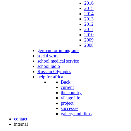
2016
2015
2014
2013
2012
2011
2010
2009
2008
german for immigrants
social work
school medical service
school radio
Russian Olympics
help for africa
Back
current
the country
village life
project
successes
gallery and films
contact
internal