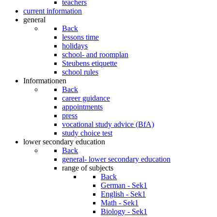
teachers
current information
general
Back
lessons time
holidays
school- and roomplan
Steubens etiquette
school rules
Informationen
Back
career guidance
appointments
press
vocational study advice (BfA)
study choice test
lower secondary education
Back
general- lower secondary education
range of subjects
Back
German - Sek1
English - Sek1
Math - Sek1
Biology - Sek1