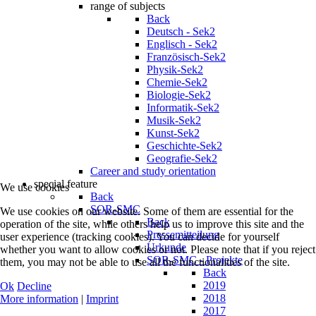
range of subjects
Back
Deutsch - Sek2
Englisch - Sek2
Französisch-Sek2
Physik-Sek2
Chemie-Sek2
Biologie-Sek2
Informatik-Sek2
Musik-Sek2
Kunst-Sek2
Geschichte-Sek2
Geografie-Sek2
Career and study orientation
special feature
We use cookies
Back
SOR-SMC
We use cookies on our website. Some of them are essential for the
Back
operation of the site, while others help us to improve this site and the
Pressemitteilung
user experience (tracking cookies). You can decide for yourself
Urkunde
whether you want to allow cookies or not. Please note that if you reject
SOR-SMC - Projekte
them, you may not be able to use all the functionalities of the site.
Back
2019
Ok
Decline
2018
More information
|
Imprint
2017