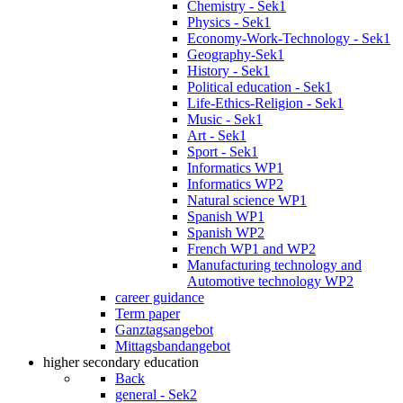
Chemistry - Sek1
Physics - Sek1
Economy-Work-Technology - Sek1
Geography-Sek1
History - Sek1
Political education - Sek1
Life-Ethics-Religion - Sek1
Music - Sek1
Art - Sek1
Sport - Sek1
Informatics WP1
Informatics WP2
Natural science WP1
Spanish WP1
Spanish WP2
French WP1 and WP2
Manufacturing technology and
Automotive technology WP2
career guidance
Term paper
Ganztagsangebot
Mittagsbandangebot
higher secondary education
Back
general - Sek2