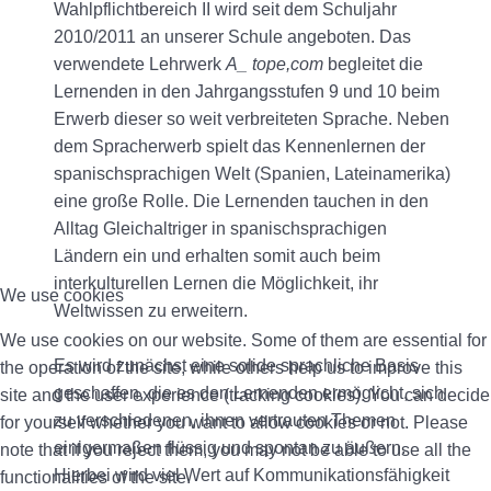
Wahlpflichtbereich II wird seit dem Schuljahr
2010/2011 an unserer Schule angeboten. Das
verwendete Lehrwerk
A_ tope,com
begleitet die
Lernenden in den Jahrgangsstufen 9 und 10 beim
Erwerb dieser so weit verbreiteten Sprache. Neben
dem Spracherwerb spielt das Kennenlernen der
spanischsprachigen Welt (Spanien, Lateinamerika)
eine große Rolle. Die Lernenden tauchen in den
Alltag Gleichaltriger in spanischsprachigen
Ländern ein und erhalten somit auch beim
interkulturellen Lernen die Möglichkeit, ihr
We use cookies
Weltwissen zu erweitern.
We use cookies on our website. Some of them are essential for
Es wird zunächst eine solide sprachliche Basis
the operation of the site, while others help us to improve this
geschaffen, die es den Lernenden ermöglicht, sich
site and the user experience (tracking cookies). You can decide
zu verschiedenen, ihnen vertrauten Themen
for yourself whether you want to allow cookies or not. Please
einigermaßen flüssig und spontan zu äußern.
note that if you reject them, you may not be able to use all the
Hierbei wird viel Wert auf Kommunikationsfähigkeit
functionalities of the site.