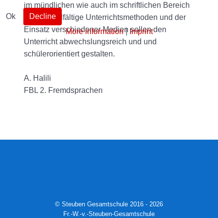
im mündlichen wie auch im schriftlichen Bereich
Ok
Decline
gelegt. Vielfältige Unterrichtsmethoden und der
Einsatz verschiedener Medien sollen den
More information
|
Imprint
Unterricht abwechslungsreich und und
schülerorientiert gestalten.
A. Halili
FBL 2. Fremdsprachen
© Steuben Gesamtschule 2016 - 2026
Fr.-W.-v.-Steuben-Gesamtschule