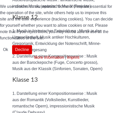
indische Musik, japanische Musik (Projekte)
We use cookies on our website. Some of them are essential for
the operation of the site, while others help us to improve this
Klasse 12
site and the user experience (tracking cookies). You can decide
for yourself whether you want to allow cookies or not. Please
1. Musik in historischer Entwicklung : Musik in der
note that if you reject them, you may not be able to use all the
Urgesellschaft, Musik antiker Hochkulturen,
functionalities of the site.
Gregorianik, Entwicklung der Notenschrift, Minne-
Ok
Decline
und Meistergesang
2. Darstellung einer Kompositionsweise : Musik
More information
|
Imprint
aus der Barockepoche (Fuge, Concerto grosso),
Musik aus der Klassik (Sinfonien, Sonaten, Opern)
Klasse 13
1. Darstellung einer Kompositionsweise : Musik
aus der Romantik (Volkslieder, Kunstlieder,
romantische Opern), impressionistische Musik
(Claude Debussy)