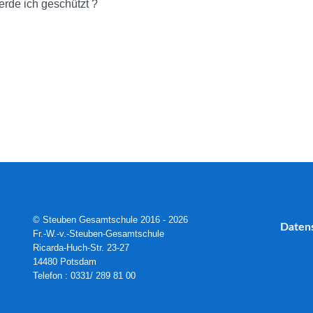
rde ich geschützt ?
© Steuben Gesamtschule 2016 - 2026
Daten
Fr.-W.-v.-Steuben-Gesamtschule
Ricarda-Huch-Str. 23-27
14480 Potsdam
Telefon : 0331/ 289 81 00