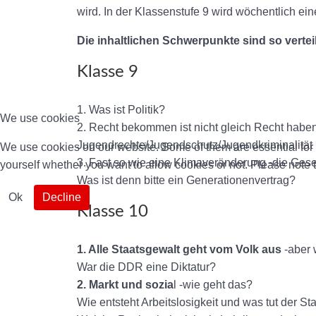
wird. In der Klassenstufe 9 wird wöchentlich ei
Die inhaltlichen Schwerpunkte sind so verteil
Klasse 9
1. Was ist Politik?
We use cookies
2. Recht bekommen ist nicht gleich Recht habe
Jugendrechte/Jugendschutz/Jugendkriminalität
We use cookies on our website. Some of them are essential for th
3. Fast so wie eine Klimaveränderung -die Gese
yourself whether you want to allow cookies or not. Please note tha
Was ist denn bitte ein Generationenvertrag?
Ok
Decline
Klasse 10
1. Alle Staatsgewalt geht vom Volk aus
-aber 
War die DDR eine Diktatur?
2. Markt und sozia
l -wie geht das?
Wie entsteht Arbeitslosigkeit und was tut der S