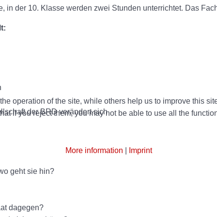
ne, in der 10. Klasse werden zwei Stunden unterrichtet. Das Fac
t:
n
e operation of the site, while others help us to improve this si
llschaft der BRD verändert sich
t if you reject them, you may not be able to use all the functional
More information
|
Imprint
wo geht sie hin?
taat dagegen?