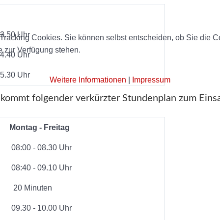
13.50 Uhr
racking Cookies. Sie können selbst entscheiden, ob Sie die Co
e zur Verfügung stehen.
14.40 Uhr
15.30 Uhr
Weitere Informationen
|
Impressum
kommt folgender verkürzter Stundenplan zum Einsa
Montag - Freitag
08:00 - 08.30 Uhr
08:40 - 09.10 Uhr
20 Minuten
09.30 - 10.00 Uhr