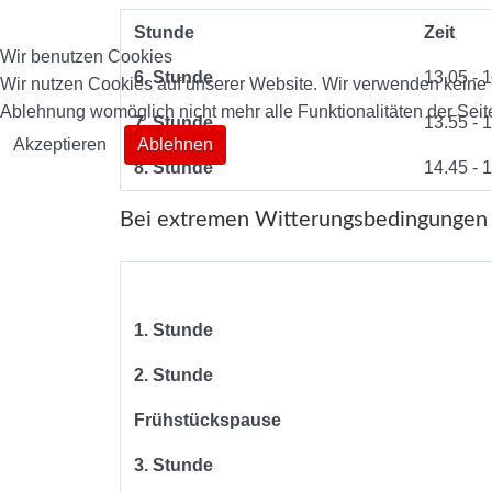
Stunde
Zeit
Wir benutzen Cookies
6. Stunde
13.05 - 
Wir nutzen Cookies auf unserer Website. Wir verwenden keine T
Ablehnung womöglich nicht mehr alle Funktionalitäten der Seit
7. Stunde
13.55 - 
Akzeptieren
Ablehnen
8. Stunde
14.45 - 
Bei extremen Witterungsbedingungen 
1. Stunde
2. Stunde
Frühstückspause
3. Stunde