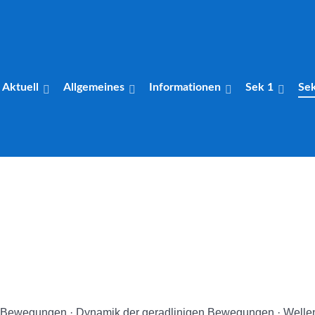
Aktuell
Allgemeines
Informationen
Sek 1
Se
 Bewegungen · Dynamik der geradlinigen Bewegungen · Well