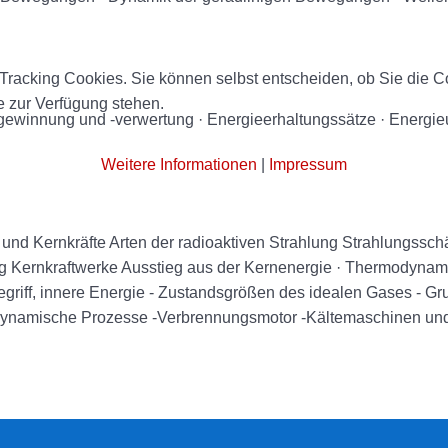
racking Cookies. Sie können selbst entscheiden, ob Sie die Co
e zur Verfügung stehen.
giegewinnung und -verwertung · Energieerhaltungssätze · Energ
Weitere Informationen
|
Impressum
 und Kernkräfte Arten der radioaktiven Strahlung Strahlungssc
ung Kernkraftwerke Ausstieg aus der Kernenergie · Thermodynam
iff, innere Energie - Zustandsgrößen des idealen Gases - Gr
ynamische Prozesse -Verbrennungsmotor -Kältemaschinen un