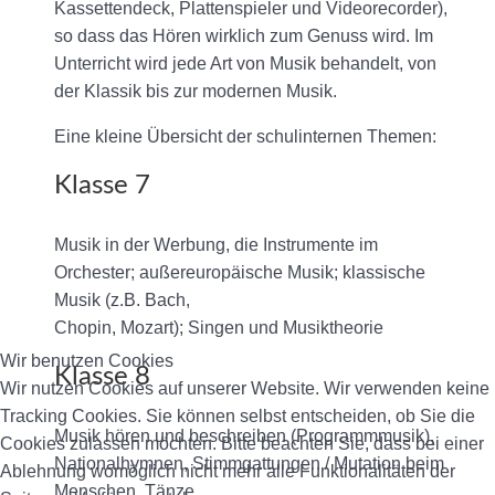
Kassettendeck, Plattenspieler und Videorecorder),
so dass das Hören wirklich zum Genuss wird. Im
Unterricht wird jede Art von Musik behandelt, von
der Klassik bis zur modernen Musik.
Eine kleine Übersicht der schulinternen Themen:
Klasse 7
Musik in der Werbung, die Instrumente im
Orchester; außereuropäische Musik; klassische
Musik (z.B. Bach,
Chopin, Mozart); Singen und Musiktheorie
Wir benutzen Cookies
Klasse 8
Wir nutzen Cookies auf unserer Website. Wir verwenden keine
Tracking Cookies. Sie können selbst entscheiden, ob Sie die
Musik hören und beschreiben (Programmmusik),
Cookies zulassen möchten. Bitte beachten Sie, dass bei einer
Nationalhymnen, Stimmgattungen / Mutation beim
Ablehnung womöglich nicht mehr alle Funktionalitäten der
Menschen, Tänze