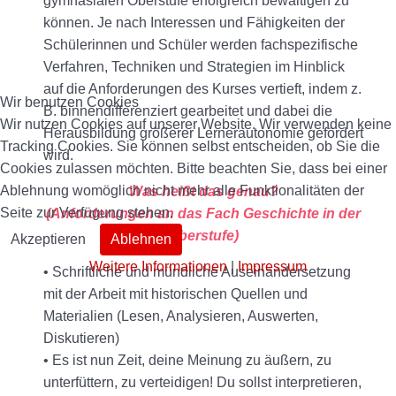
gymnasialen Oberstufe erfolgreich bewältigen zu
können. Je nach Interessen und Fähigkeiten der
Schülerinnen und Schüler werden fachspezifische
Verfahren, Techniken und Strategien im Hinblick
auf die Anforderungen des Kurses vertieft, indem z.
Wir benutzen Cookies
B. binnendifferenziert gearbeitet und dabei die
Wir nutzen Cookies auf unserer Website. Wir verwenden keine
Herausbildung größerer Lernerautonomie gefördert
Tracking Cookies. Sie können selbst entscheiden, ob Sie die
wird.
Cookies zulassen möchten. Bitte beachten Sie, dass bei einer
Ablehnung womöglich nicht mehr alle Funktionalitäten der
Was heißt das genau?
Seite zur Verfügung stehen.
(Anforderungen an das Fach Geschichte in der
Oberstufe)
Akzeptieren
Ablehnen
Weitere Informationen
|
Impressum
• Schriftliche und mündliche Auseinandersetzung
mit der Arbeit mit historischen Quellen und
Materialien (Lesen, Analysieren, Auswerten,
Diskutieren)
• Es ist nun Zeit, deine Meinung zu äußern, zu
unterfüttern, zu verteidigen! Du sollst interpretieren,