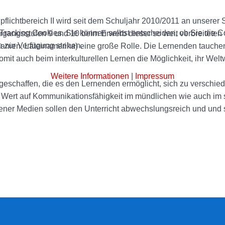
flichtbereich II wird seit dem Schuljahr 2010/2011 an unsere
racking Cookies. Sie können selbst entscheiden, ob Sie die Co
hrgangsstufen 9 und 10 beim Erwerb dieser so weit verbreitet
e zur Verfügung stehen.
ien, Lateinamerika) eine große Rolle. Die Lernenden tauchen i
it auch beim interkulturellen Lernen die Möglichkeit, ihr Welt
Weitere Informationen
|
Impressum
 geschaffen, die es den Lernenden ermöglicht, sich zu versch
l Wert auf Kommunikationsfähigkeit im mündlichen wie auch im sch
ner Medien sollen den Unterricht abwechslungsreich und und sc