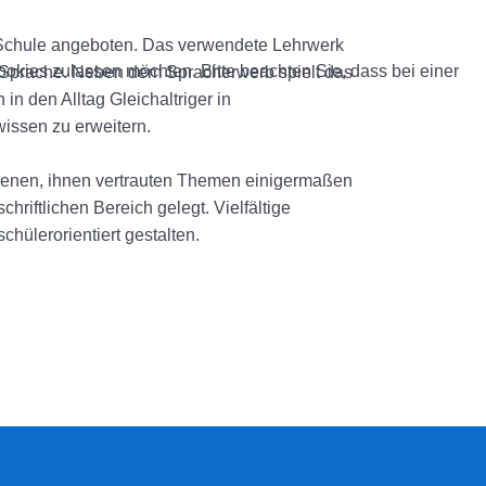
r Schule angeboten. Das verwendete Lehrwerk
okies zulassen möchten. Bitte beachten Sie, dass bei einer
en Sprache. Neben dem Spracherwerb spielt das
n den Alltag Gleichaltriger in
wissen zu erweitern.
iedenen, ihnen vertrauten Themen einigermaßen
riftlichen Bereich gelegt. Vielfältige
hülerorientiert gestalten.