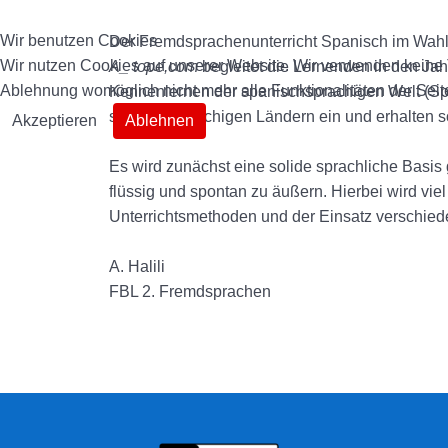
Wir benutzen Cookies
Der Fremdsprachenunterricht Spanisch im Wahlp
Wir nutzen Cookies auf unserer Website. Wir verwenden keine T
A_ tope,com
begleitet die Lernenden in den Ja
Ablehnung womöglich nicht mehr alle Funktionalitäten der Seit
Kennenlernen der spanischsprachigen Welt (Span
spanischsprachigen Ländern ein und erhalten som
Akzeptieren
Ablehnen
Es wird zunächst eine solide sprachliche Basis
flüssig und spontan zu äußern. Hierbei wird vie
Unterrichtsmethoden und der Einsatz verschiede
A. Halili
FBL 2. Fremdsprachen