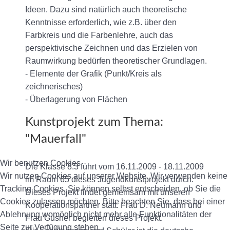
Ideen. Dazu sind natürlich auch theoretische
Kenntnisse erforderlich, wie z.B. über den
Farbkreis und die Farbenlehre, auch das
perspektivische Zeichnen und das Erzielen von
Raumwirkung bedürfen theoretischer Grundlagen.
- Elemente der Grafik (Punkt/Kreis als
zeichnerisches)
- Überlagerung von Flächen
Kunstprojekt zum Thema:
"Mauerfall"
Wir benutzen Cookies
Die Klasse 8.3 führt vom 16.11.2009 - 18.11.2009
Wir nutzen Cookies auf unserer Website. Wir verwenden keine
im Raum 65 dieses Jugendkunstprojekt durch.
Tracking Cookies. Sie können selbst entscheiden, ob Sie die
Dieses Projekt findet gemeinsam mit unseren
Cookies zulassen möchten. Bitte beachten Sie, dass bei einer
Kooperationspartner statt. Frau D. Neumann und
Ablehnung womöglich nicht mehr alle Funktionalitäten der
Frau Gusner begleiten dieses Projekt.
Seite zur Verfügung stehen.