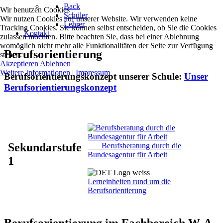
Back
Wir benutzen Cookies
Schüler
Wir nutzen Cookies auf unserer Website. Wir verwenden keine
Lehrer
Tracking Cookies. Sie können selbst entscheiden, ob Sie die Cookies
Kontakt
zulassen möchten. Bitte beachten Sie, dass bei einer Ablehnung
womöglich nicht mehr alle Funktionalitäten der Seite zur Verfügung
Berufsorientierung
stehen.
Akzeptieren
Ablehnen
Weitere Informationen
|
Impressum
Berufsorientierungskonzept unserer Schule:
Unser
Berufsorientierungskonzept
Sekundarstufe
Berufsberatung durch die
Bundesagentur für Arbeit
1
Lerneinheiten rund um die
Berufsorientierung