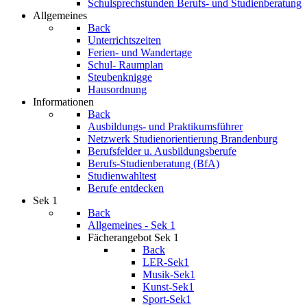
Schulsprechstunden Berufs- und Studienberatung
Allgemeines
Back
Unterrichtszeiten
Ferien- und Wandertage
Schul- Raumplan
Steubenknigge
Hausordnung
Informationen
Back
Ausbildungs- und Praktikumsführer
Netzwerk Studienorientierung Brandenburg
Berufsfelder u. Ausbildungsberufe
Berufs-Studienberatung (BfA)
Studienwahltest
Berufe entdecken
Sek 1
Back
Allgemeines - Sek 1
Fächerangebot Sek 1
Back
LER-Sek1
Musik-Sek1
Kunst-Sek1
Sport-Sek1