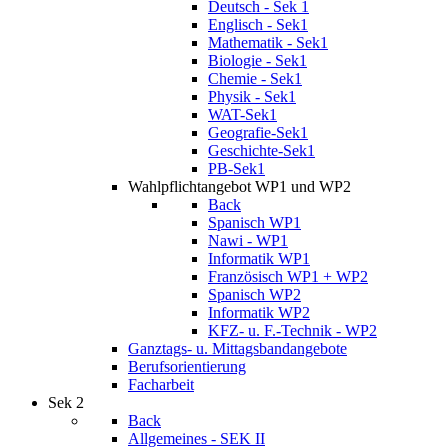
Deutsch - Sek 1
Englisch - Sek1
Mathematik - Sek1
Biologie - Sek1
Chemie - Sek1
Physik - Sek1
WAT-Sek1
Geografie-Sek1
Geschichte-Sek1
PB-Sek1
Wahlpflichtangebot WP1 und WP2
Back
Spanisch WP1
Nawi - WP1
Informatik WP1
Französisch WP1 + WP2
Spanisch WP2
Informatik WP2
KFZ- u. F.-Technik - WP2
Ganztags- u. Mittagsbandangebote
Berufsorientierung
Facharbeit
Sek 2
Back
Allgemeines - SEK II