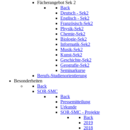
Fächerangebot Sek 2
Back
Deutsch - Sek2
Englisch - Sek2
Französisch-Sek2
Physik-Sek2
Chemie-Sek2
Biologie-Sek2
Informatik-Sek2
Musik-Sek2
Kunst-Sek2
Geschichte-Sek2
Geografie-Sek2
Seminarkurse
Berufs-Studienorientierung
Besonderheiten
Back
SOR-SMC
Back
Pressemitteilung
Urkunde
SOR-SMC - Projekte
Back
2019
2018