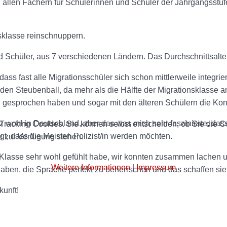
 in allen Fächern für Schülerinnen und Schüler der Jahrgangsstuf
nsklasse reinschnuppern.
d Schüler, aus 7 verschiedenen Ländern. Das Durchschnittsalter 
ass fast alle Migrationsschüler sich schon mittlerweile integrier
den Steubenball, da mehr als die Hälfte der Migrationsklasse
h gesprochen haben und sogar mit den älteren Schülern die Kon
nz wohl in Deutschland, aber das was mich sehr faszinierte, da
racking Cookies. Sie können selbst entscheiden, ob Sie die Co
gt, dass die Meisten Polizist/in werden möchten.
e zur Verfügung stehen.
 Klasse sehr wohl gefühlt habe, wir konnten zusammen lachen u
Weitere Informationen
|
Impressum
ben, die Sprache perfekt zu beherrschen und das schaffen sie
kunft!