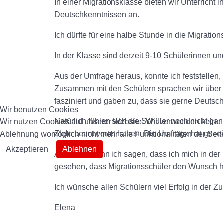
In einer Migrationsklasse bieten wir Unterricht
Deutschkenntnissen an.
Ich dürfte für eine halbe Stunde in die Migratio
In der Klasse sind derzeit 9-10 Schülerinnen un
Aus der Umfrage heraus, konnte ich feststellen, d
Zusammen mit den Schülern sprachen wir über 
fasziniert und gaben zu, dass sie gerne Deutsc
Wir benutzen Cookies
Natürlich fühlen sich die Schüler noch nicht ga
Wir nutzen Cookies auf unserer Website. Wir verwenden keine T
Ziele beantwortet haben. Die Umfrage hat gezei
Ablehnung womöglich nicht mehr alle Funktionalitäten der Seit
Akzeptieren
Ablehnen
Allgemein kann ich sagen, dass ich mich in der
gesehen, dass Migrationsschüler den Wunsch ha
Ich wünsche allen Schülern viel Erfolg in der Zu
Elena