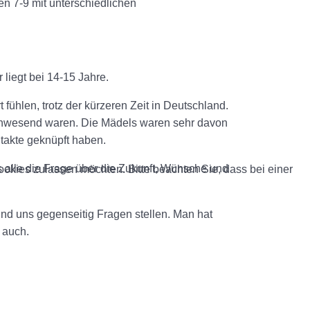
en 7-9 mit unterschiedlichen
liegt bei 14-15 Jahre.
t fühlen, trotz der kürzeren Zeit in Deutschland.
 anwesend waren. Die Mädels waren sehr davon
takte geknüpft haben.
ss alle die Frage über die Zukunft, Wünsche und
okies zulassen möchten. Bitte beachten Sie, dass bei einer
nd uns gegenseitig Fragen stellen. Man hat
 auch.