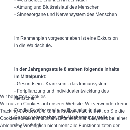
- Atmung und Blutkreislauf des Menschen
- Sinnesorgane und Nervensystem des Menschen
Im Rahmenplan vorgeschrieben ist eine Exkursion
in die Waldschule.
In der Jahrgangsstufe 8 stehen folgende Inhalte
im Mittelpunkt:
- Gesundsein - Kranksein - das Immunsystem
- Fortpflanzung und Individualentwicklung des
Wir benutzen Cookies
Menschen
Wir nutzen Cookies auf unserer Website. Wir verwenden keine
Für die Schüler wird eine Exkursion in das
Tracking Cookies. Sie können selbst entscheiden, ob Sie die
Gesundheitsamt bzw. die Aidsberatungsstelle
Cookies zulassen möchten. Bitte beachten Sie, dass bei einer
durchgeführt.
Ablehnung womöglich nicht mehr alle Funktionalitäten der