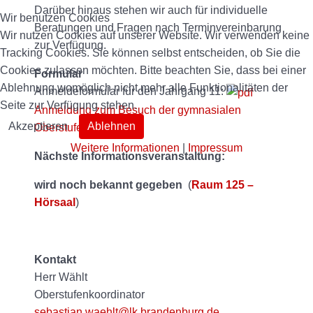
Darüber hinaus stehen wir auch für individuelle
Wir benutzen Cookies
Beratungen und Fragen nach Terminvereinbarung
Wir nutzen Cookies auf unserer Website. Wir verwenden keine
zur Verfügung.
Tracking Cookies. Sie können selbst entscheiden, ob Sie die
Cookies zulassen möchten. Bitte beachten Sie, dass bei einer
Formular
Ablehnung womöglich nicht mehr alle Funktionalitäten der
Anmeldeformular für den Jahrgang 11:
Seite zur Verfügung stehen.
Anmeldung zum Besuch der gymnasialen
Akzeptieren
Ablehnen
Oberstufe
Weitere Informationen
|
Impressum
Nächste Informationsveranstaltung:
wird noch bekannt gegeben
(
Raum 125 –
Hörsaal
)
Kontakt
Herr Wählt
Oberstufenkoordinator
sebastian.waehlt@lk.brandenburg.de