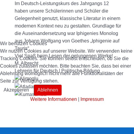
Im Deutsch-Leistungskurs des Jahrgangs 12
haben unsere Schülerinnen und Schüler die
Gelegenheit genutzt, klassische Literatur in einem
modernen Kontext neu zu gestalten. Grundlage für
die Auseinandersetzung war Iphigenies Monolog
aus Johann Wolfgang von Goethes „Iphigenie auf
Wir benutzen Cookies
Tauris“.
Wir nutzen Cookies auf unserer Website. Wir verwenden keine
Viel Spaß beim Lesen der gelungenen Werke!
Tracking Cookies. Sie können selbst entscheiden, ob Sie die
M. Albrecht
Cookies zulassen möchten. Bitte beachten Sie, dass bei einer
Lehrerin für Deutsch | Politische Bildung
Ablehnung womöglich nicht mehr alle Funktionalitäten der
Seite zur Verfügung stehen.
Akzeptieren
Ablehnen
Weitere Informationen
|
Impressum