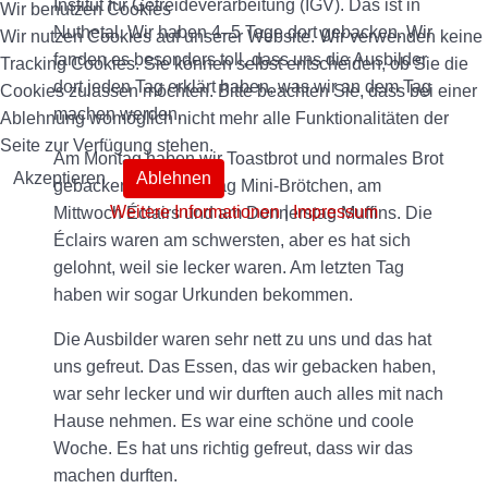
Institut für Getreideverarbeitung (IGV). Das ist in
Wir benutzen Cookies
Nuthetal. Wir haben 4–5 Tage dort gebacken. Wir
Wir nutzen Cookies auf unserer Website. Wir verwenden keine
fanden es besonders toll, dass uns die Ausbilder
Tracking Cookies. Sie können selbst entscheiden, ob Sie die
dort jeden Tag erklärt haben, was wir an dem Tag
Cookies zulassen möchten. Bitte beachten Sie, dass bei einer
machen werden.
Ablehnung womöglich nicht mehr alle Funktionalitäten der
Seite zur Verfügung stehen.
Am Montag haben wir Toastbrot und normales Brot
Akzeptieren
Ablehnen
gebacken, am Dienstag Mini-Brötchen, am
Weitere Informationen
|
Impressum
Mittwoch Éclairs und am Donnerstag Muffins. Die
Éclairs waren am schwersten, aber es hat sich
gelohnt, weil sie lecker waren. Am letzten Tag
haben wir sogar Urkunden bekommen.
Die Ausbilder waren sehr nett zu uns und das hat
uns gefreut. Das Essen, das wir gebacken haben,
war sehr lecker und wir durften auch alles mit nach
Hause nehmen. Es war eine schöne und coole
Woche. Es hat uns richtig gefreut, dass wir das
machen durften.