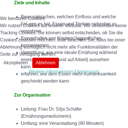
Ziele und Inhalte
Bewusstmachen, welchen Einfluss und welche
Wir benutzen Cookies
Fol-gen es hat, Essen und Trinken nebenbei zu
Wir nutzen Cookies auf unserer Website. Wir verwenden keine
verzehren
Tracking Cookies. Sie können selbst entscheiden, ob Sie die
Essverhalten von Kindern/Jugendlichen
Cookies zulassen möchten. Bitte beachten Sie, dass bei einer
kennenlernen
Ablehnung womöglich nicht mehr alle Funktionalitäten der
Vermittlung, wie eine ideale Ernähung während
Seite zur Verfügung stehen.
eines Schulalltag (und auf Arbeit) aussehen
Akzeptieren
Ablehnen
kann
Weitere Informationen
|
Impressum
erfahren, wie dem Essen mehr Aufmerksamkeit
geschenkt werden kann
Zur Organisation
Leitung: Frau Dr. Silja Schäfer
(Ernährungsmedizinerin)
Umfang: eine Veranstaltung (90 Minuten)